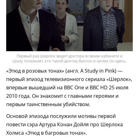
Первый раз Шерлок видит доктора в своем кабинете и
сразу понимает, кто такой доктор Ватсон и зачем он здесь.
«Этюд в розовых тонах» (англ. A Study in Pink) —
первый эпизод телевизионного сериала «Шерлок»,
впервые вышедший на BBC One и BBC HD 25 июля
2010 года. Он знакомит с главными героями и
первым таинственным убийством.
Основой эпизода послужили мотивы первой
повести сэра Артура Конан Дойля про Шерлока
Холмса «Этюд в багровых тонах».