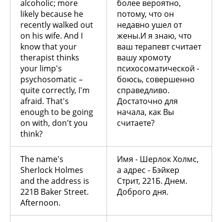
alcoholic; more
более вероятно,
likely because he
потому, что он
recently walked out
недавно ушел от
on his wife. And I
жены.И я знаю, что
know that your
ваш терапевт считает
therapist thinks
вашу хромоту
your limp's
психосоматической -
psychosomatic –
боюсь, совершенно
quite correctly, I'm
справедливо.
afraid. That's
Достаточно для
enough to be going
начала, как Вы
on with, don't you
считаете?
think?
The name's
Имя - Шерлок Холмс,
Sherlock Holmes
а адрес - Бэйкер
and the address is
Стрит, 221Б. Днем.
221B Baker Street.
Доброго дня.
Afternoon.