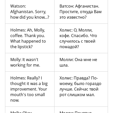
Watson:
Ватсон: Афганистан.
Afghanistan. Sorry,
Простите, откуда Вам
how did you know...?
это известно?
Holmes: Ah, Molly,
Холмс: О, Молли,
coffee. Thank you.
кофе. Спасибо. Что
What happened to
случилось с твоей
the lipstick?
помадой?
Molly: It wasn't
Молли: Она мне не
working for me.
шла.
Holmes: Really? I
Холмс: Правда? По-
thought it was a big
моему, было гораздо
improvement. Your
лучше. Сейчас твой
mouth's too small
рот слишком мал.
now.
Molly: Okay.
Молли: Понятно.