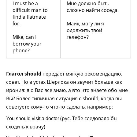
I must be a
Мне должно быть
difficult man to
сложно найти соседа.
find a flatmate
for.
Майк, могу ли я
одолжить твой
Mike, can I
телефон?
borrow your
phone?
Глагол should
передает мягкую рекомендацию,
совет. Но в устах Шерлока он звучит больше как
ирония: я о Вас все знаю, а вто что знаете обо мне
Вы? Более типичная ситуация с should, когда вы
советуете кому-то что-то сделать, например:
(рус. Тебе следовало бы
You should visit a doctor
сходить к врачу)