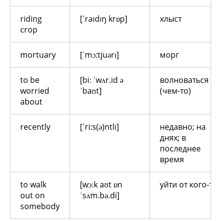
riding
[ʹraıdıŋ krɒp]
хлыст
crop
mortuary
[ˈmɔ:tjuərɪ]
морг
to be
[biː ˈwʌr.id ə
волноваться о
worried
ˈbaʊt]
(чем-то)
about
recently
[ʹri:s(ə)ntlı]
недавно; на
днях; в
последнее
время
to walk
[wɔːk aʊt ɒn
уйти от кого-то
out on
ˈsʌm.bə.di]
somebody