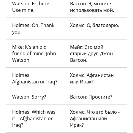
Watson: Er, here.
Ватсон: Э, можете
Use mine.
использовать мой.
Holmes: Oh. Thank
Холмс: О, благодарю.
you.
Mike: It's an old
Майк: Это мой
friend of mine, John
старый друг, Джон
Watson.
Ватсон.
Holmes:
Холмс: Афганистан
Afghanistan or Iraq?
или Ирак?
Watson: Sorry?
Ватсон: Простите?
Holmes: Which was
Холмс: Что это было -
it – Afghanistan or
Афганистан или
Iraq?
Ирак?