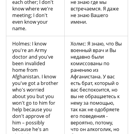
each other; I don't
не знаю где мы
know where we're
встречаемся. Я даже
meeting; I don't
не знаю Вашего
even know your
имени.
name.
Holmes: I know
Холмс: Я знаю, что Вы
you're an Army
военный врач и Вы
doctor and you've
недавно были
been invalided
комиссованы по
home from
ранению из
Afghanistan. I know
Афганистана. У вас
you've got a brother
есть брат, который о
who's worried
вас беспокоится, но
about you but you
вы не обращаетесь к
won't go to him for
нему за помощью,
help because you
так как не одобряете
don't approve of
его поведения -
him – possibly
вероятно, потому,
because he's an
что он алкоголик, но