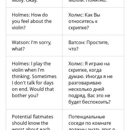
Holmes: How do
Холмс: Как Вы
you feel about the
относитесь к
violin?
скрипке?
Watson: I'm sorry,
Ватсон: Простите,
what?
что?
Holmes: I play the
Холмс: Я играю на
violin when I'm
скрипке, когда
thinking. Sometimes
думаю. Иногда я не
I don't talk for days
разговариваю
on end. Would that
несколько дней
bother you?
подряд. Вас это не
будет беспокоить?
Potential flatmates
Потенциальные
should know the
соседи по комнате
worst about each
должны знать друг о