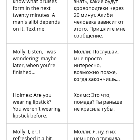
know what bruises
знать, какие будут
form in the next
кровоподтеки через
twenty minutes. A
20 минут. Алиби
man's alibi depends
человека зависит от
on it. Text me.
этого. Пришлите мне
сообщение.
Molly: Listen, I was
Молли: Послушай,
wondering: maybe
мне просто
later, when you're
интересно,
finished…
возможно позже,
когда закончишь…
Holmes: Are you
Холмс: Это что,
wearing lipstick?
помада? Ты раньше
You weren't wearing
не красила губы.
lipstick before.
Molly: I, er, I
Молли: Я, ну, я их
refreshed it a bit.
немного освежила.