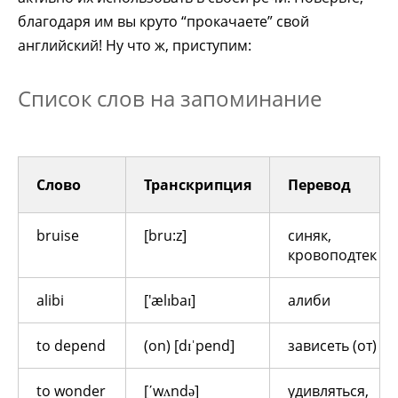
благодаря им вы круто “прокачаете” свой
английский! Ну что ж, приступим:
Список слов на запоминание
Слово
Транскрипция
Перевод
bruise
[bru:z]
синяк,
кровоподтек
alibi
['ælɪbaɪ]
алиби
to depend
(on) [dɪˈpend]
зависеть (от)
to wonder
[ʹwʌndə]
удивляться,