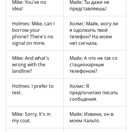
Mike: You've no
Майк: Ты даже не
idea!
представляешь!
Holmes: Mike, can I
Холмс: Майк, могу ли
borrow your
я одолжить твой
phone? There's no
телефон? На моем
signal on mine.
нет сигнала.
Mike: And what's
Майк: А что не так со
wrong with the
стационарным
landline?
телефоном?
Holmes: I prefer to
Холмс: Я
text.
предпочитаю писать
сообщения.
Mike: Sorry. It's in
Майк: Извини, он в
my coat.
моем пальто.