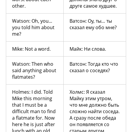
other.
друге самое худшее.
Watson: Oh, you...
Ватсон: Оу, ты… ты
you told him about
сказал ему обо мне?
me?
Mike: Not a word.
Майк: Ни слова.
Watson: Then who
Ватсон: Тогда кто что
said anything about
сказал о соседях?
flatmates?
Holmes: I did. Told
Холмс: Я сказал
Mike this morning
Майку этим утром,
that I must be a
что мне должно быть
difficult man to find
сложно найти соседа.
a flatmate for. Now
А сразу после обеда
here he is just after
он появляется со
lunch with an old
старым другом,