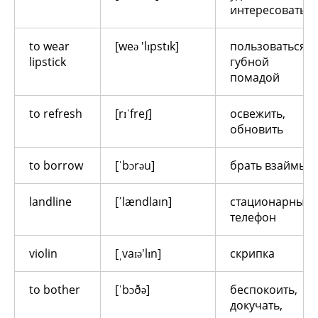
интересоваться
to wear
[weə 'lɪpstɪk]
пользоваться
lipstick
губной
помадой
to refresh
[rɪˈfreʃ]
освежить,
обновить
to borrow
[ˈbɔrəu]
брать взаймы
landline
[ʹlændlaın]
стационарный
телефон
violin
[ˌvaɪə'lɪn]
скрипка
to bother
[ˈbɔðə]
беспокоить,
докучать,