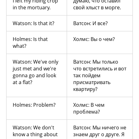
I left my riding crop
думаю, что оставил
in the mortuary.
свой хлыст в морге.
Watson: Is that it?
Ватсон: И все?
Holmes: Is that
Холмс: Вы о чем?
what?
Watson: We've only
Ватсон: Мы только
just met and we're
что встретились и вот
gonna go and look
так пойдем
at a flat?
присматривать
квартиру?
Holmes: Problem?
Холмс: В чем
проблема?
Watson: We don't
Ватсон: Мы ничего не
know a thing about
знаем друг о друге. Я