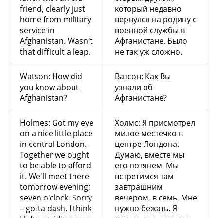
friend, clearly just
который недавно
home from military
вернулся на родину с
service in
военной службы в
Afghanistan. Wasn't
Афганистане. Было
that difficult a leap.
не так уж сложно.
Watson: How did
Ватсон: Как Вы
you know about
узнали об
Afghanistan?
Афганистане?
Holmes: Got my eye
Холмс: Я присмотрел
on a nice little place
милое местечко в
in central London.
центре Лондона.
Together we ought
Думаю, вместе мы
to be able to afford
его потянем. Мы
it. We'll meet there
встретимся там
tomorrow evening;
завтрашним
seven o'clock. Sorry
вечером, в семь. Мне
– gotta dash. I think
нужно бежать. Я