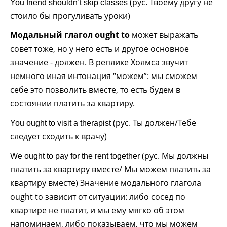
(рус. Твоему другу не
You friend shouldn’t skip classes
стоило бы прогуливать уроки)
Модальный глагол ought to
может выражать
совет тоже, но у него есть и другое основное
значение - должен. В реплике Холмса звучит
немного иная интонация “можем”: мы сможем
себе это позволить вместе, то есть будем в
состоянии платить за квартиру.
(рус. Ты должен/Тебе
You ought to visit a therapist
следует сходить к врачу)
(рус. Мы должны
We ought to pay for the rent together
платить за квартиру вместе/ Мы можем платить за
квартиру вместе) Значение модального глагола
ought to зависит от ситуации: либо сосед по
квартире не платит, и мы ему мягко об этом
напоминаем, либо показываем, что мы можем