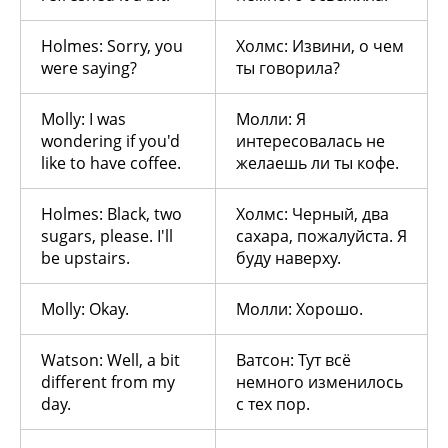
Holmes: Sorry, you
Холмс: Извини, о чем
were saying?
ты говорила?
Molly: I was
Молли: Я
wondering if you'd
интересовалась не
like to have coffee.
желаешь ли ты кофе.
Holmes: Black, two
Холмс: Черный, два
sugars, please. I'll
сахара, пожалуйста. Я
be upstairs.
буду наверху.
Molly: Okay.
Молли: Хорошо.
Watson: Well, a bit
Ватсон: Тут всё
different from my
немного изменилось
day.
с тех пор.