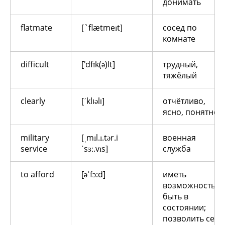
донимать
flatmate
[`flætmeɪt]
cосед по
комнате
difficult
['dfɪk(ə)lt]
трудный,
тяжёлый
clearly
[ʹklıəlı]
отчётливо,
ясно, понятно
military
[ˌmɪl.ɪ.tər.i
военная
service
ˈsɜː.vɪs]
служба
to afford
[əˈfɔ:d]
иметь
возможность,
быть в
состоянии;
позволить себе