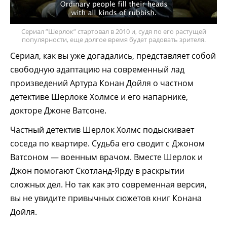
Сериал ”Шерлок” стартовал в 2010 и, судя по его растущей
популярности, еще долгое время будет радовать зрителя.
Сериал, как вы уже догадались, представляет собой
свободную адаптацию на современный лад
произведений Артура Конан Дойля о частном
детективе Шерлоке Холмсе и его напарнике,
докторе Джоне Ватсоне.
Частный детектив Шерлок Холмс подыскивает
соседа по квартире. Судьба его сводит с Джоном
Ватсоном — военным врачом. Вместе Шерлок и
Джон помогают Скотланд-Ярду в раскрытии
сложных дел. Но так как это современная версия,
вы не увидите привычных сюжетов книг Конана
Дойля.