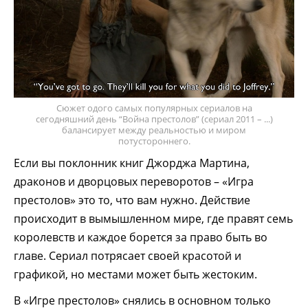
Сюжет одого самых популярных сериалов на
сегодняшний день “Война престолов” (сериал 2011 – ...)
балансирует между реальностью и миром
потустороннего.
Если вы поклонник книг Джорджа Мартина,
драконов и дворцовых переворотов – «Игра
престолов» это то, что вам нужно. Действие
происходит в вымышленном мире, где правят семь
королевств и каждое борется за право быть во
главе. Сериал потрясает своей красотой и
графикой, но местами может быть жестоким.
В «Игре престолов» снялись в основном только