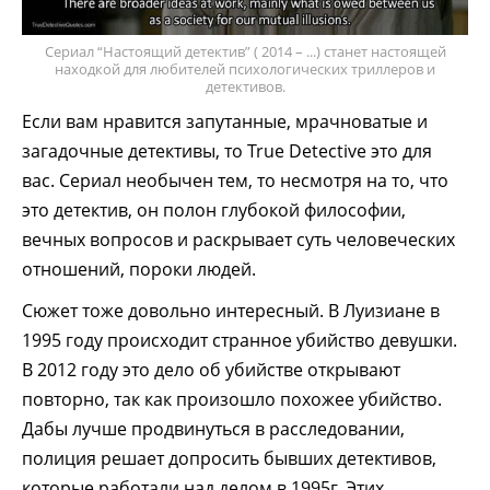
Сериал “Настоящий детектив” ( 2014 – ...) станет настоящей
находкой для любителей психологических триллеров и
детективов.
Если вам нравится запутанные, мрачноватые и
загадочные детективы, то True Detective это для
вас. Сериал необычен тем, то несмотря на то, что
это детектив, он полон глубокой философии,
вечных вопросов и раскрывает суть человеческих
отношений, пороки людей.
Сюжет тоже довольно интересный. В Луизиане в
1995 году происходит странное убийство девушки.
В 2012 году это дело об убийстве открывают
повторно, так как произошло похожее убийство.
Дабы лучше продвинуться в расследовании,
полиция решает допросить бывших детективов,
которые работали над делом в 1995г. Этих