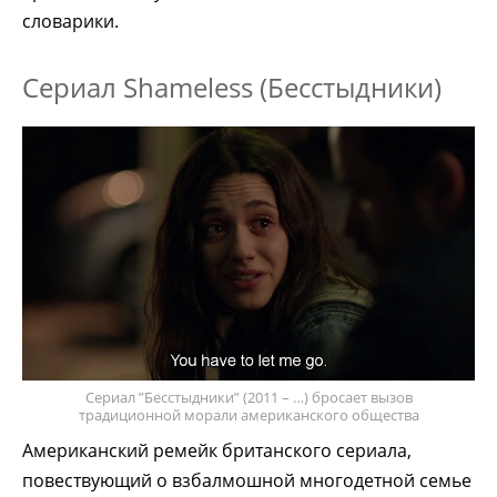
словарики.
Сериал Shameless (Бесстыдники)
Сериал ”Бесстыдники” (2011 – …) бросает вызов
традиционной морали американского общества
Американский ремейк британского сериала,
повествующий о взбалмошной многодетной семье