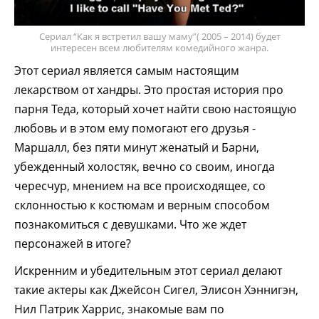
Сериал “Как я встретил вашу маму”( 2005 – 2014) будет
интересен всем любителям комедийного жанра.
Этот сериал является самым настоящим
лекарством от хандры. Это простая история про
парня Теда, который хочет найти свою настоящую
любовь и в этом ему помогают его друзья -
Маршалл, без пяти минут женатый и Барни,
убежденный холостяк, вечно со своим, иногда
чересчур, мнением на все происходящее, со
склонностью к костюмам и верным способом
познакомиться с девушками. Что же ждет
персонажей в итоге?
Искренним и убедительным этот сериал делают
такие актеры как Джейсон Сигел, Элисон Хэннигэн,
Нил Патрик Харрис, знакомые вам по